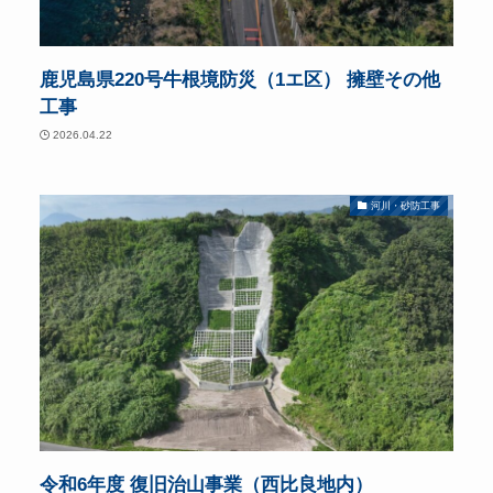
鹿児島県220号牛根境防災（1エ区） 擁壁その他
工事
2026.04.22
河川・砂防工事
令和6年度 復旧治山事業（西比良地内）