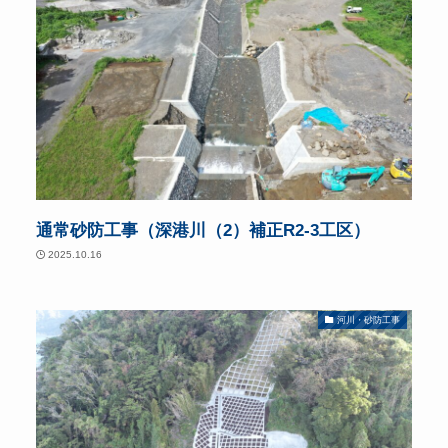
通常砂防工事（深港川（2）補正R2-3工区）
2025.10.16
河川・砂防工事