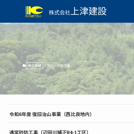
施工実績
河川・砂防工事
令和6年度 復旧治山事業（西比良地内）
通常砂防工事（辺田川補正R4-1工区）