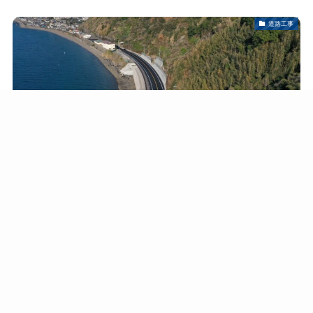
道路工事
鹿児島県220号牛根境防災（1エ区） 擁壁その他工事
2026.04.22
河川・砂防工事